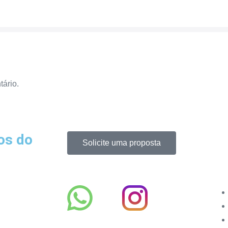
ário.
os do
Solicite uma proposta