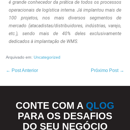
é grande conhecedor da prática de todos os processos
operacionais de logística interna. Já implantou mais de
100 projetos, nos mais diversos segmentos de
mercado (atacadistas/distribuidores, indústrias, varejo,
etc.), sendo mais de 40% deles exclusivamente
dedicados à implantação de WMS.
Arquivado em:
Uncategorized
← Post Anterior
Próximo Post →
CONTE COM A
QLOG
PARA OS DESAFIOS
DO SEU NEGÓCIO