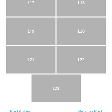
L17
L18
L19
L20
L21
L22
L23
← Post Anterior
Próximo Post →