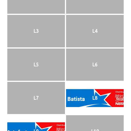
L3
L4
L5
L6
L7
L8