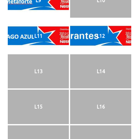
L9
L10
L11
L12
L13
L14
L15
L16